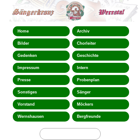
Home
Archiv
Bilder
Chorleiter
Gedenken
Geschichte
Impressum
Intern
Presse
Probenplan
Sonstiges
Sänger
Vorstand
Möckers
Wernshausen
Bergfreunde