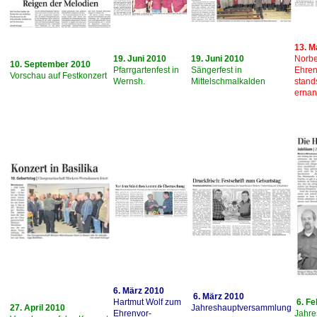
13. M
19. Juni 2010
19. Juni 2010
Norbe
10. September 2010
Pfarrgartenfest in
Sängerfest in
Ehren
Vorschau auf Festkonzert
Wernsh.
Mittelschmalkalden
stand
ernan
6. März 2010
6. März 2010
Hartmut Wolf zum
6. F
27. April 2010
Jahreshauptversammlung
Ehrenvor-
Jahr