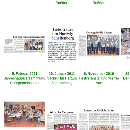
Roßdorf
Roßdorf
5. Februar 2011
19. Januar 2011
6. November 2010
25
Jahreshauptversammlung
Nachruf für Hartwig
Festveranstaltung Werra-
Beri
Chorgemeinschaft
Schellenberg
Aue