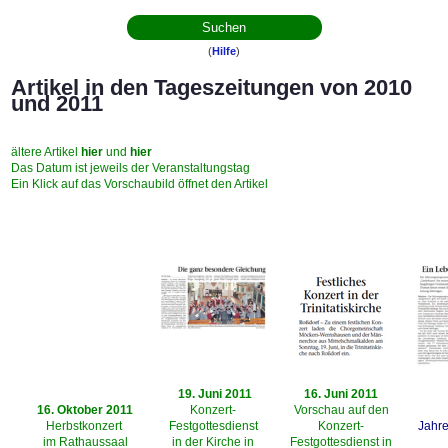
(
Hilfe
)
Artikel in den Tageszeitungen von 2010
und 2011
ältere Artikel
hier
und
hier
Das Datum ist jeweils der Veranstaltungstag
Ein Klick auf das Vorschaubild öffnet den Artikel
19. Juni 2011
16. Juni 2011
16. Oktober 2011
Konzert-
Vorschau auf den
Herbstkonzert
Festgottesdienst
Konzert-
Jahr
im Rathaussaal
in der Kirche in
Festgottesdienst in