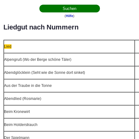
(
Hilfe
)
Liedgut nach Nummern
Lied
Alpengruß (Wo der Berge schöne Täler)
Abendglöcklein (Seht wie die Sonne dort sinket)
Aus der Traube in die Tonne
Abendlied (Rosmarie)
Beim Kronewirt
Beim Holderstrauch
Der Spielmann