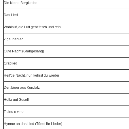
Die kleine Bergkirche
Das Lied
Wohlauf, die Luft geht frisch und rein
Zigeunerlied
Gute Nacht (Grabgesang)
Grablied
Heil'ge Nacht, nun kehrst du wieder
Der Jäger aus Kurpfalz
Holla gut Gesell
Ticino e vino
Hymne an das Lied (Tönet ihr Lieder)