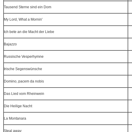
Tausend Sterne sind ein Dom
My Lord, What a Mornin'
Ich bete an die Macht der Liebe
Bajazzo
Russische Vesperhymne
Irische Segenswünsche
Domino, pacem da nobis
Das Lied vom Rheinwein
Die Heilige Nacht
La Montanara
Steal away