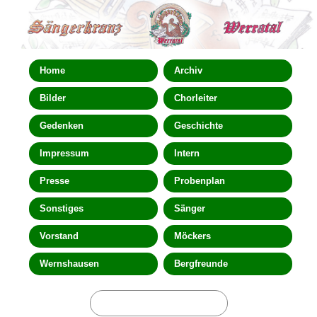
Home
Archiv
Bilder
Chorleiter
Gedenken
Geschichte
Impressum
Intern
Presse
Probenplan
Sonstiges
Sänger
Vorstand
Möckers
Wernshausen
Bergfreunde