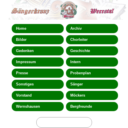
Home
Archiv
Bilder
Chorleiter
Gedenken
Geschichte
Impressum
Intern
Presse
Probenplan
Sonstiges
Sänger
Vorstand
Möckers
Wernshausen
Bergfreunde