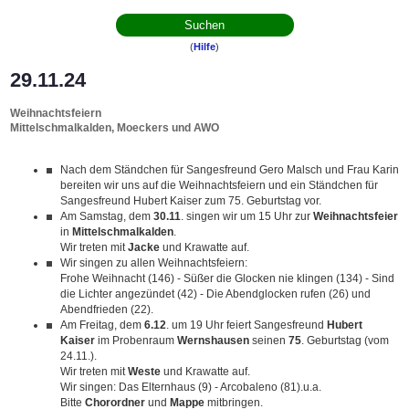
(
Hilfe
)
29.11.24
Weihnachtsfeiern
Mittelschmalkalden, Moeckers und AWO
Nach dem Ständchen für Sangesfreund Gero Malsch und Frau Karin
bereiten wir uns auf die Weihnachtsfeiern und ein Ständchen für
Sangesfreund Hubert Kaiser zum 75. Geburtstag vor.
Am Samstag, dem
30.11
. singen wir um 15 Uhr zur
Weihnachtsfeier
in
Mittelschmalkalden
.
Wir treten mit
Jacke
und Krawatte auf.
Wir singen zu allen Weihnachtsfeiern:
Frohe Weihnacht (146) - Süßer die Glocken nie klingen (134) - Sind
die Lichter angezündet (42) - Die Abendglocken rufen (26) und
Abendfrieden (22).
Am Freitag, dem
6.12
. um 19 Uhr feiert Sangesfreund
Hubert
Kaiser
im Probenraum
Wernshausen
seinen
75
. Geburtstag (vom
24.11.).
Wir treten mit
Weste
und Krawatte auf.
Wir singen: Das Elternhaus (9) - Arcobaleno (81).u.a.
Bitte
Chorordner
und
Mappe
mitbringen.